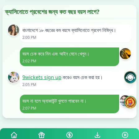
ক্যাসিনোতে প্রবেশের জন্য কত বছর বয়স লাগে?
বাংলাদেশে ১৮ বছরের কম বয়সে ক্যাসিনোতে প্রবেশ নিষিদ্ধ।
2:00 PM
বয়স চেক করে নিন এবং আইন মেনে খেলুন।
2:02 PM
9wickets sign up
করেও বয়স চেক করা হয়।
2:05 PM
বয়স না হলে অ্যাকাউন্ট খুলতে পারবেন না।
2:07 PM