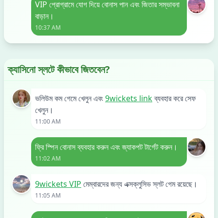
VIP প্রোগ্রামে যোগ দিয়ে বোনাস পান এবং জিতার সম্ভাবনা
বাড়ান।
10:37 AM
ক্যাসিনো স্লটে কীভাবে জিতবেন?
ভলিউম কম গেমে খেলুন এবং
9wickets link
ব্যবহার করে সেফ
খেলুন।
11:00 AM
ফ্রি স্পিন বোনাস ব্যবহার করুন এবং জ্যাকপট টার্গেট করুন।
11:02 AM
9wickets VIP
মেম্বারদের জন্য এক্সক্লুসিভ স্লট গেম রয়েছে।
11:05 AM