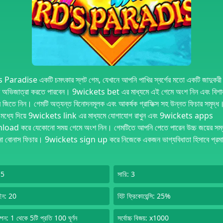
 Paradise একটি চমৎকার স্লট গেম, যেখানে আপনি পাখির স্বর্গের মতো একটি জাদুকরী
অভিজাত্রা করতে পারবেন। 9wickets bet এর মাধ্যমে এই গেমে অংশ নিন এবং বিশা
ার জিতে নিন। গেমটি অত্যন্ত বিনোদনমূলক এবং আকর্ষক গ্রাফিক্স সহ উন্নত ফিচার সমৃদ্ধ
 মধ্যে দিয়ে 9wickets link এর মাধ্যমে যোগাযোগ রাখুন এবং 9wickets apps
ad করে যেকোনো সময় গেমে অংশ নিন। গেমটিতে আপনি পেতে পারেন উচ্চ জয়ের সম্
না বোনাস ফিচার। 9wickets sign up করে নিজেকে একজন ভাগ্যবিধাতা হিসাবে প্রম
 5
সারি: 3
ইন: 20
হিট ফ্রিকোয়েন্সি: 25%
্পিন: 1 থেকে 5টি প্রতি 100 ঘূর্ণন
সর্বোচ্চ বিজয়: x1000