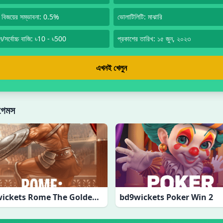
্চ বিজয়ের সম্ভাবনা: 0.5%
ভোলাটিলিটি: মাঝারি
ম্ন/সর্বোচ্চ বাজি: ৳10 - ৳500
প্রকাশের তারিখ: ১৫ জুন, ২০২৩
এখনই খেলুন
গেমস
bd9wickets Rome The Golden Age
bd9wickets Poker Win 2