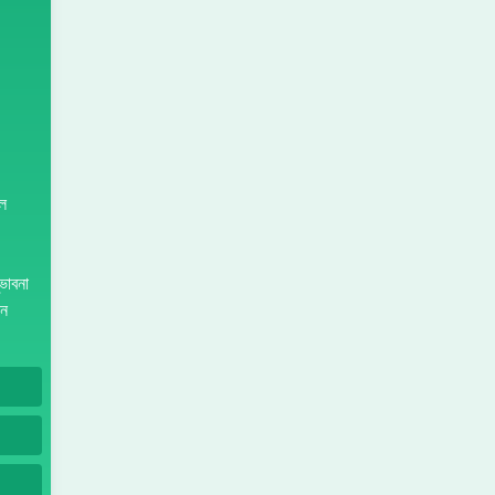
ল
।
ভাবনা
ান